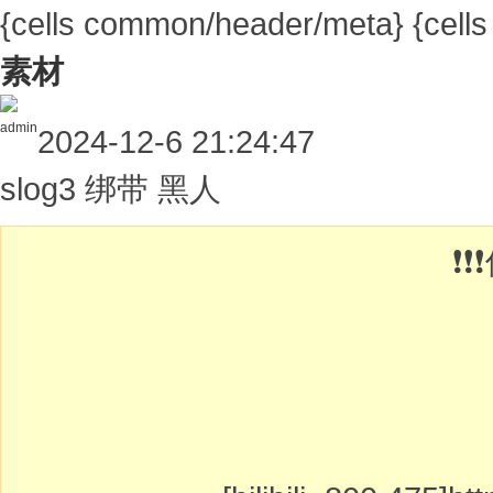
{cells common/header/meta}
{cell
素材
admin
2024-12-6 21:24:47
slog3 绑带 黑人
❗