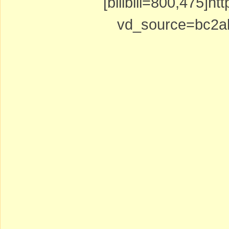
[bilibili=800,475]h
vd_source=bc2ab