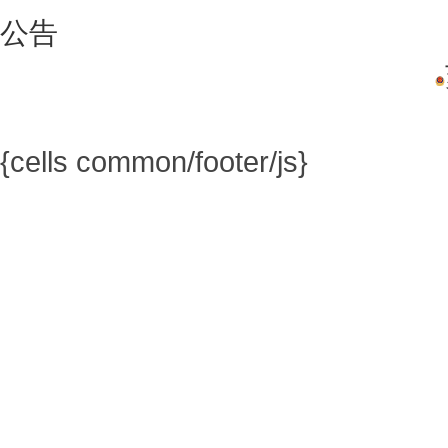
公告
{cells common/footer/js}