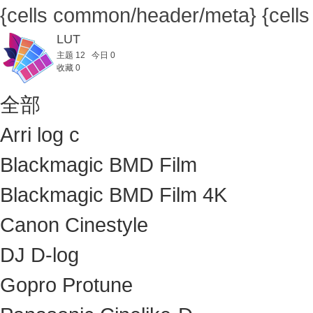
{cells common/header/meta}
{cell
LUT
主题 12 今日 0
收藏 0
全部
Arri log c
Blackmagic BMD Film
Blackmagic BMD Film 4K
Canon Cinestyle
DJ D-log
Gopro Protune