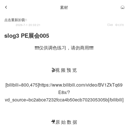
素材
Admin
点击重新加载
2026-7-1 20:33:21
49
1370
slog3 PE展会005
❗❗❗仅供调色练习，请勿商用❗❗❗
🎬视 频 预 览
[bilibili=800,475]https://www.bilibili.com/video/BV1ZkTq69
E8x/?
vd_source=bc2abce7232fcca4b50ecb702305305b[/bilibili]
🎥原 始 数 据