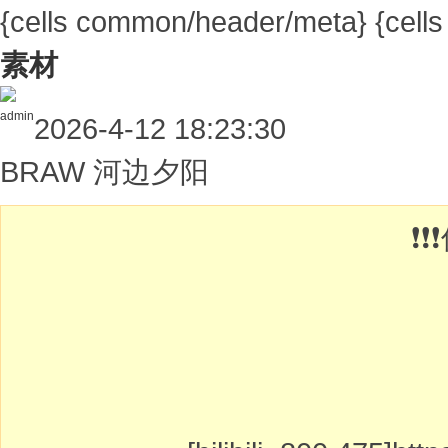
{cells common/header/meta}
{cell
素材
admin
2026-4-12 18:23:30
BRAW 河边夕阳
❗