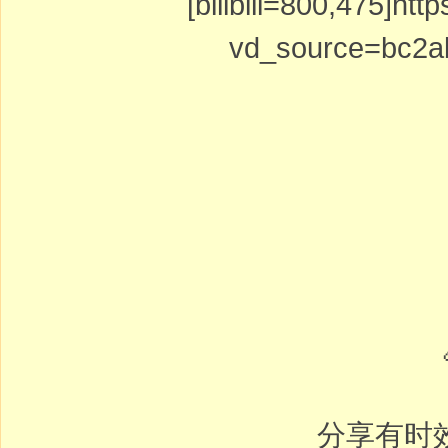
[bilibili=800,475]h
vd_source=bc2ab
分享有时