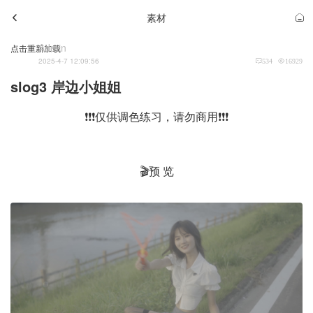
素材
Admin
点击重新加载
2025-4-7 12:09:56
534
16929
slog3 岸边小姐姐
❗❗❗仅供调色练习，请勿商用❗❗❗
🎬预 览