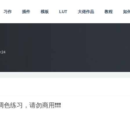
习作
插件
模板
LUT
大佬作品
教程
如
0:24
供调色练习，请勿商用❗❗❗