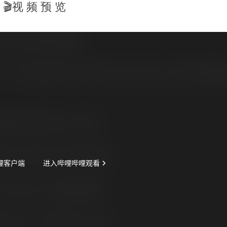
🎬视 频 预 览