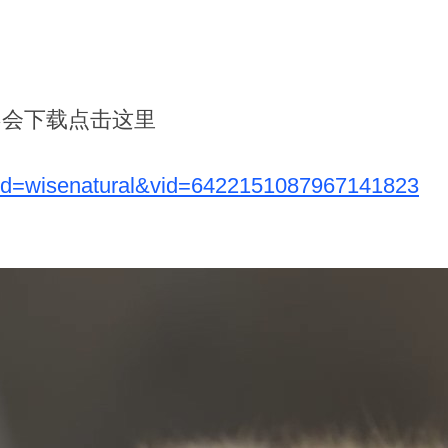
不会下载点击这里
?pd=wisenatural&vid=6422151087967141823