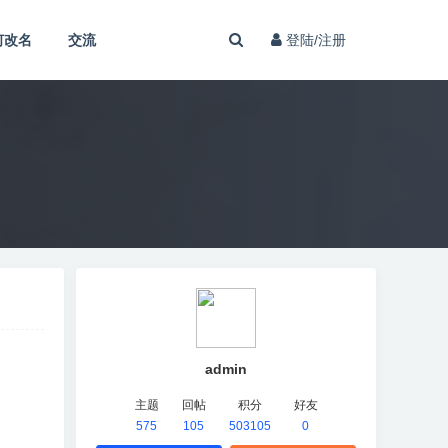
何改名
交流
登陆/注册
admin
主题
回帖
积分
好友
575
105
503105
0