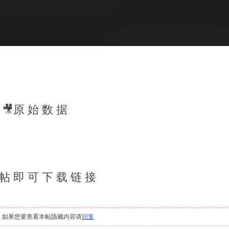
🎥原 始 数 据
 帖 即 可 下 载 链 接
，如果您要查看本帖隐藏内容请
回复