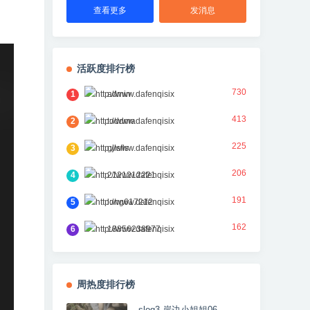
查看更多
发消息
活跃度排行榜
730
1
admin
413
2
toddma
225
3
gjlsfls
206
4
2121212221
191
5
long617212
162
6
18856238977
周热度排行榜
slog3 岸边小姐姐06