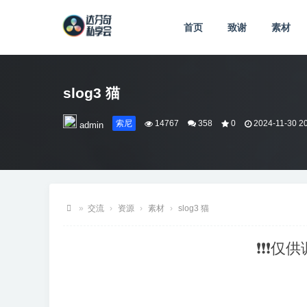
首页
致谢
素材
slog3 猫
索尼
14767
358
0
2024-11-30 2
admin
»
交流
›
资源
›
素材
›
slog3 猫
达
❗❗❗仅
芬
奇
私