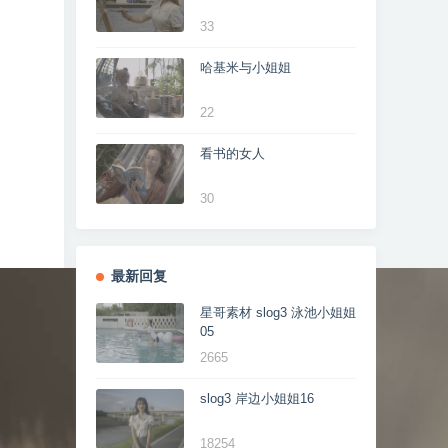
33
哈基米与小姐姐
22
看书的女人
30
最新回复
星哥素材 slog3 泳池小姐姐
05
2665
slog3 岸边小姐姐16
18254