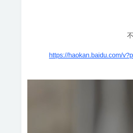
https://haokan.baidu.com/v