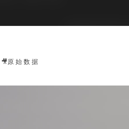
🎥原 始 数 据