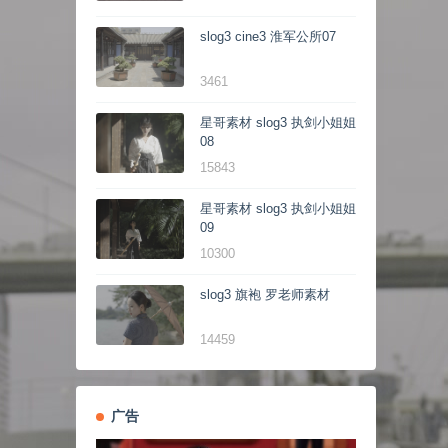
slog3 cine3 淮军公所07
3461
星哥素材 slog3 执剑小姐姐
08
15843
星哥素材 slog3 执剑小姐姐
09
10300
slog3 旗袍 罗老师素材
14459
广告