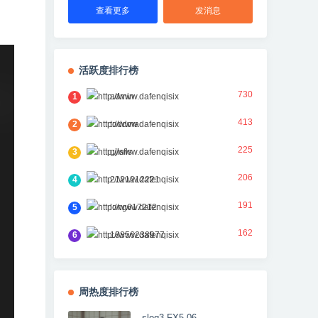
查看更多
发消息
活跃度排行榜
730
1
admin
413
2
toddma
225
3
gjlsfls
206
4
2121212221
191
5
long617212
162
6
18856238977
周热度排行榜
slog3 FX5 06