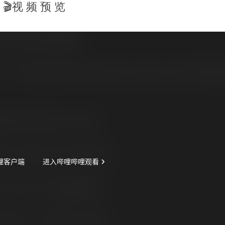
🎬视 频 预 览