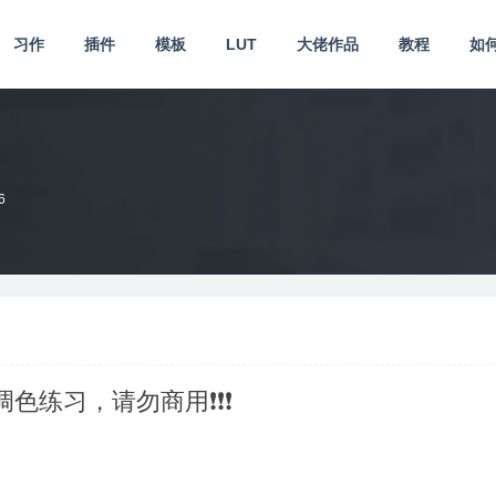
习作
插件
模板
LUT
大佬作品
教程
如
6
供调色练习，请勿商用❗❗❗