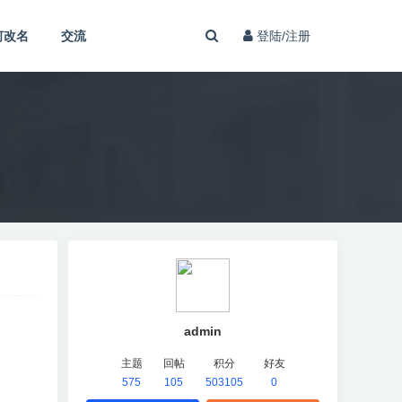
何改名
交流
登陆/注册
admin
主题
回帖
积分
好友
575
105
503105
0