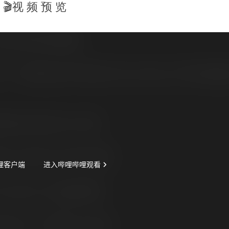
🎬视 频 预 览