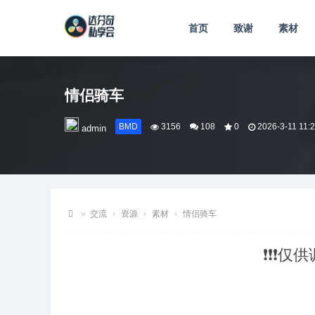
首页
致谢
素材
情侣骑车
BMD
3156
108
0
2026-3-11 11:
admin
»
交流
›
资源
›
素材
›
情侣骑车
达
❗❗❗仅
芬
奇
私