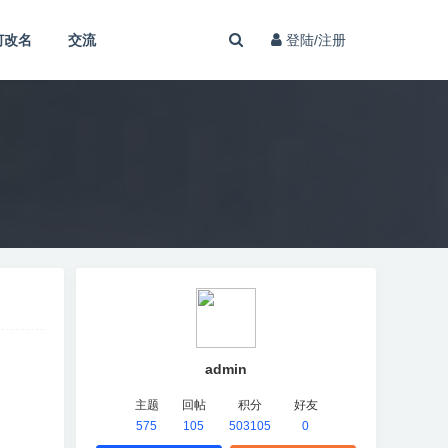
何改名
交流
登陆/注册
admin
主题
回帖
积分
好友
575
105
503105
0