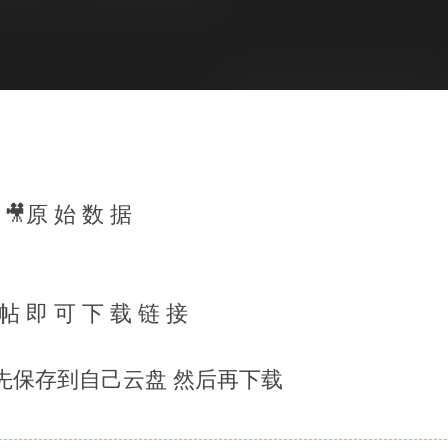
🎥原 始 数 据
 帖 即 可 下 载 链 接
先保存到自己云盘 然后再下载