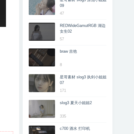
09
47
REDWideGamutRGB 湖边
女生02
57
braw 吉他
8
星哥素材 slog3 执剑小姐姐
07
171
slog3 夏天小姐姐2
335
c700 酒水 打印机