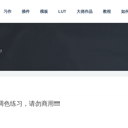
习作
插件
模板
LUT
大佬作品
教程
如
27
供调色练习，请勿商用❗❗❗