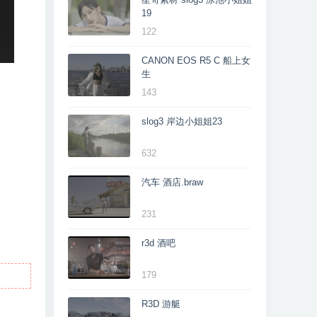
19
122
CANON EOS R5 C 船上女
生
143
slog3 岸边小姐姐23
632
汽车 酒店.braw
231
r3d 酒吧
179
R3D 游艇