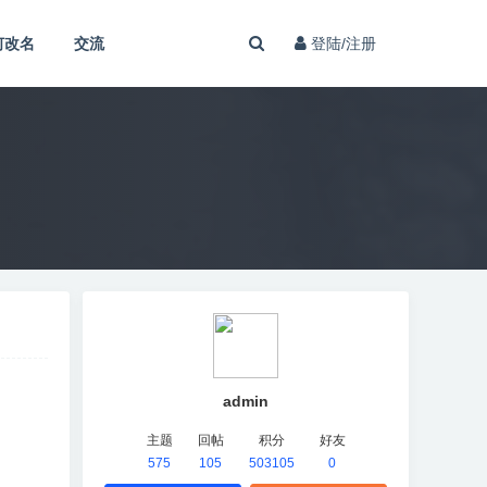
何改名
交流
登陆/注册
admin
主题
回帖
积分
好友
575
105
503105
0