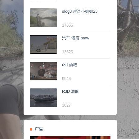
slog3 岸边小姐姐23
17855
汽车 酒店.braw
13526
r3d 酒吧
9946
R3D 游艇
3627
广告