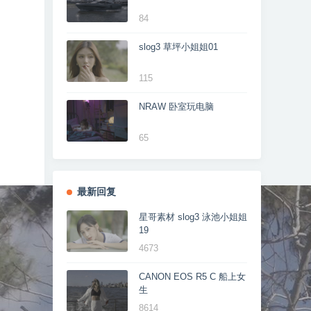
84
slog3 草坪小姐姐01
115
NRAW 卧室玩电脑
65
最新回复
星哥素材 slog3 泳池小姐姐
19
4673
CANON EOS R5 C 船上女
生
8614