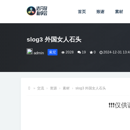
首页
致谢
素材
slog3 外国女人石头
索尼
2028
19
0
2024-12-31 13:4
admin
»
交流
›
资源
›
素材
›
slog3 外国女人石头
达
❗❗❗仅
芬
奇
私