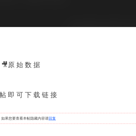
🎥原 始 数 据
 帖 即 可 下 载 链 接
，如果您要查看本帖隐藏内容请
回复