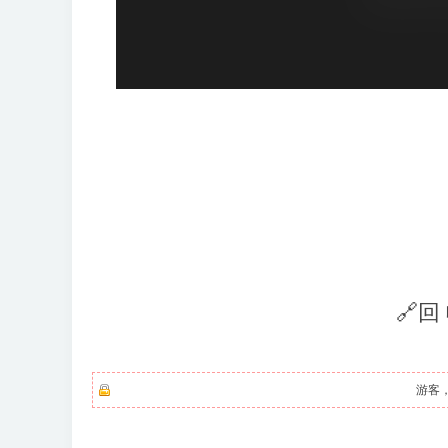
🔗回
游客