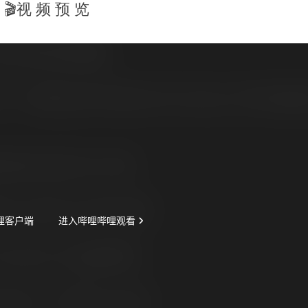
🎬视 频 预 览