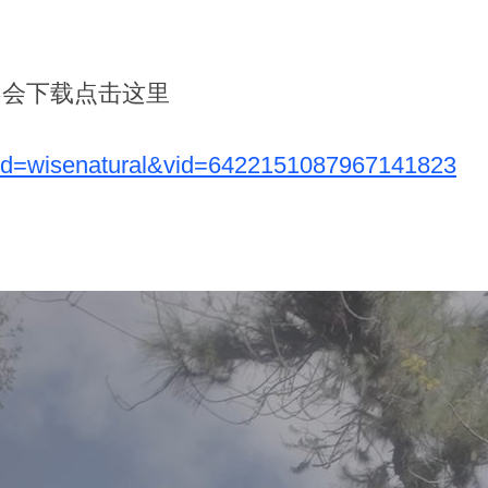
不会下载点击这里
?pd=wisenatural&vid=6422151087967141823