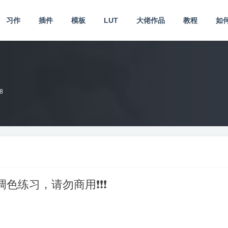
习作
插件
模板
LUT
大佬作品
教程
如
8
供调色练习，请勿商用❗❗❗