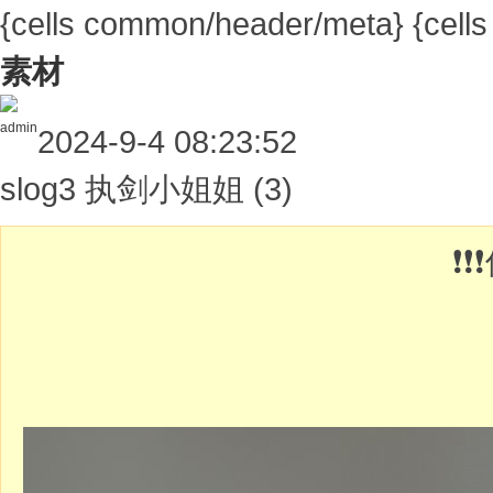
{cells common/header/meta}
{cell
素材
admin
2024-9-4 08:23:52
slog3 执剑小姐姐 (3)
❗