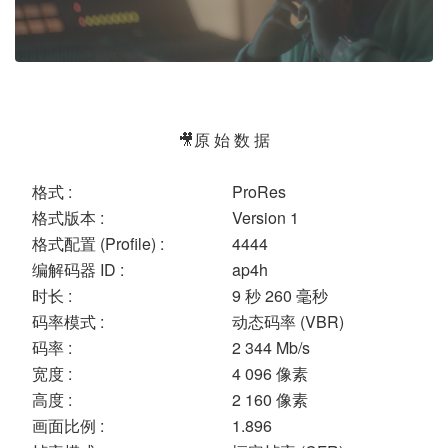
🎥原 始 数 据
格式 :
ProRes
格式版本 :
Version 1
格式配置 (Profile) :
4444
编解码器 ID :
ap4h
时长 :
9 秒 260 毫秒
码率模式 :
动态码率 (VBR)
码率 :
2 344 Mb/s
宽度 :
4 096 像素
高度 :
2 160 像素
画面比例 :
1.896