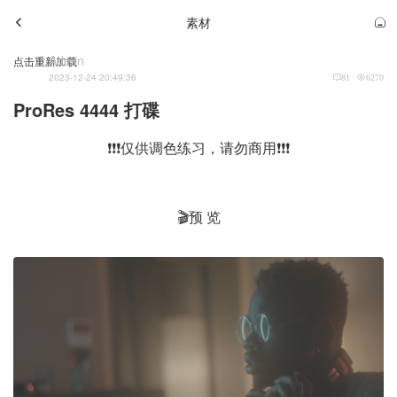
素材
Admin
点击重新加载
2023-12-24 20:49:36
81
6270
ProRes 4444 打碟
❗❗❗仅供调色练习，请勿商用❗❗❗
🎬预 览