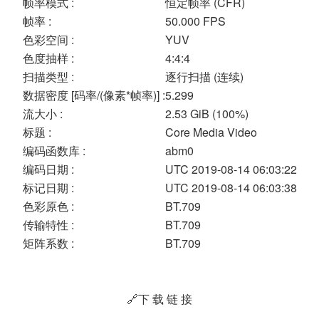
帧率模式 :
恒定帧率 (CFR)
帧率 :
50.000 FPS
色彩空间 :
YUV
色度抽样 :
4:4:4
扫描类型 :
逐行扫描 (连续)
数据密度 [码率/(像素*帧率)] :
5.299
流大小 :
2.53 GiB (100%)
标题 :
Core Media Video
编码函数库 :
abm0
编码日期 :
UTC 2019-08-14 06:03:22
标记日期 :
UTC 2019-08-14 06:03:38
色彩原色 :
BT.709
传输特性 :
BT.709
矩阵系数 :
BT.709
🔗下 载 链 接