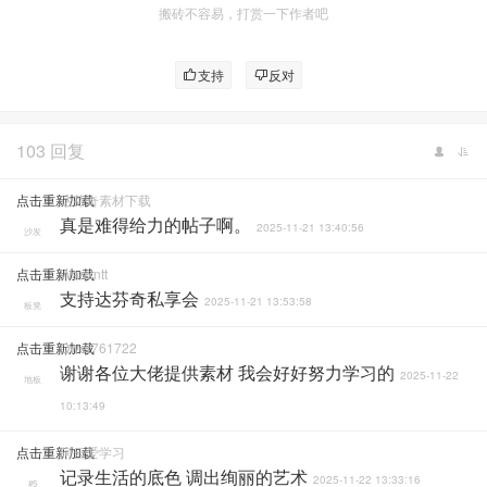
搬砖不容易，打赏一下作者吧
支持
反对
103 回复
点击重新加载
达芬奇素材下载
真是难得给力的帖子啊。
2025-11-21 13:40:56
沙发
点击重新加载
Wanxntt
支持达芬奇私享会
2025-11-21 13:53:58
板凳
点击重新加载
Qwer761722
谢谢各位大佬提供素材 我会好好努力学习的
2025-11-22
地板
10:13:49
点击重新加载
阿云爱学习
记录生活的底色 调出绚丽的艺术
2025-11-22 13:33:16
#5