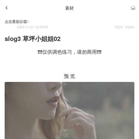
素材
Admin
点击重新加载
2025-11-21 12:49:05
103
6605
slog3 草坪小姐姐02
❗❗❗仅供调色练习，请勿商用❗❗❗
预 览