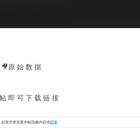
🎥原 始 数 据
 帖 即 可 下 载 链 接
，如果您要查看本帖隐藏内容请
回复