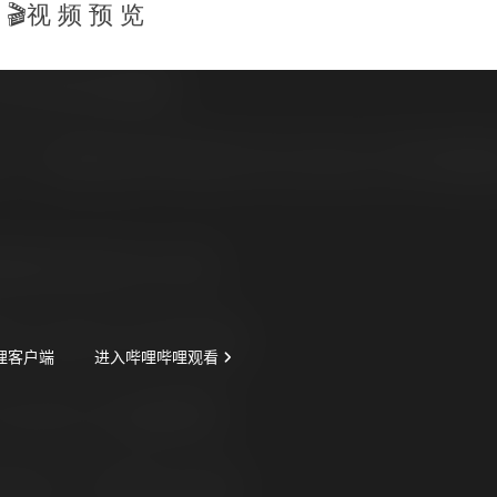
🎬视 频 预 览