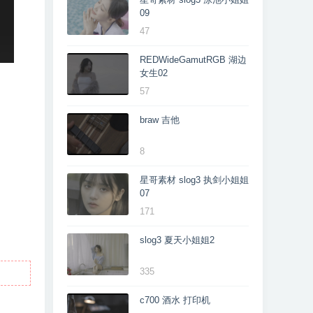
09
47
REDWideGamutRGB 湖边
女生02
57
braw 吉他
8
星哥素材 slog3 执剑小姐姐
07
171
slog3 夏天小姐姐2
335
c700 酒水 打印机