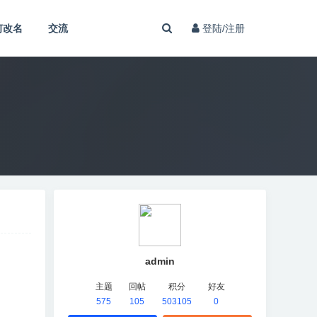
何改名
交流
登陆/注册
admin
主题
回帖
积分
好友
575
105
503105
0