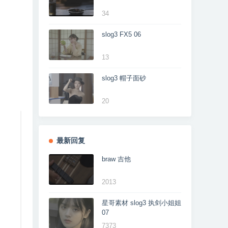
34
slog3 FX5 06
13
slog3 帽子面砂
20
最新回复
braw 吉他
2013
星哥素材 slog3 执剑小姐姐
07
7373