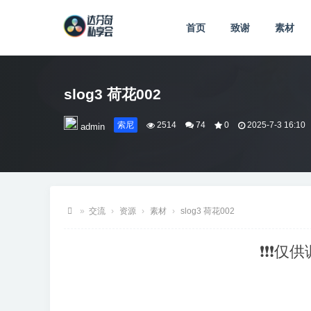
首页
致谢
素材
slog3 荷花002
索尼
2514
74
0
2025-7-3 16:10
admin
»
交流
›
资源
›
素材
›
slog3 荷花002
达
❗❗❗仅
芬
奇
私