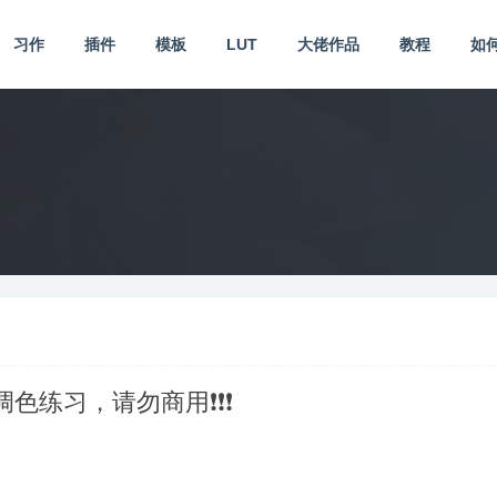
习作
插件
模板
LUT
大佬作品
教程
如
供调色练习，请勿商用❗❗❗