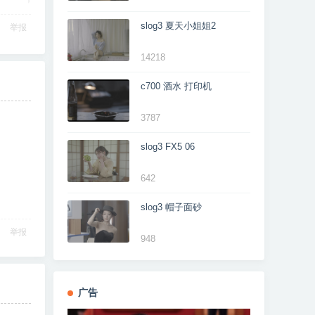
slog3 夏天小姐姐2
举报
14218
c700 酒水 打印机
3787
slog3 FX5 06
642
slog3 帽子面砂
举报
948
广告