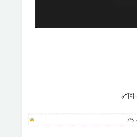
🔗回
游客