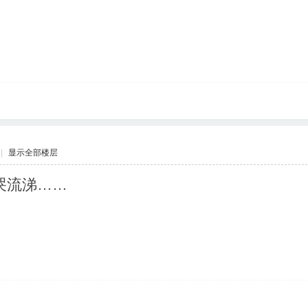
|
显示全部楼层
哭流涕……