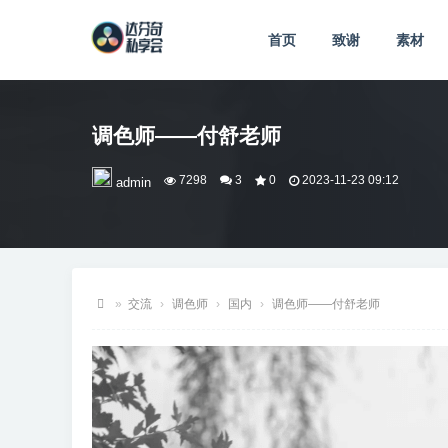
首页
致谢
素材
调色师——付舒老师
7298
3
0
2023-11-23 09:12
admin
»
交流
›
调色师
›
国内
›
调色师——付舒老师
达
芬
奇
私