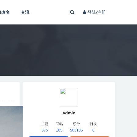
何改名
交流
登陆/注册
admin
主题
回帖
积分
好友
575
105
503105
0