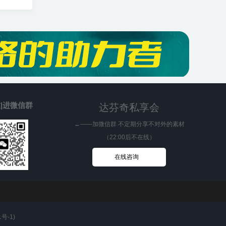
|进微信群
达芬奇私享会
←——加微信群 不定期分享不对外的素材
（22:00后不在线）
在线咨询
1号-1
)