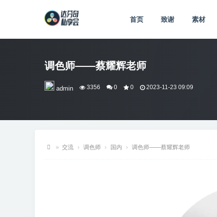
首页
致谢
素材
调色师——蔡耀辉老师
3356
0
0
2023-11-23 09:09
admin
»
交流
›
调色师
›
国内
›
调色师——蔡耀辉老师
达
芬
奇
私