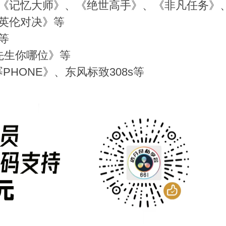
《记忆大师》、《绝世高手》、《非凡任务》
英伦对决》等
等
先生你哪位》等
PHONE》、东风标致308s等