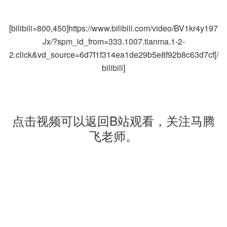
[bilibili=800,450]https://www.bilibili.com/video/BV1kr4y197
Jx/?spm_id_from=333.1007.tianma.1-2-
2.click&vd_source=6d7f1f314ea1de29b5e8f92b8c63d7cf[/
bilibili]
点击视频可以返回B站观看，关注马腾
飞老师。