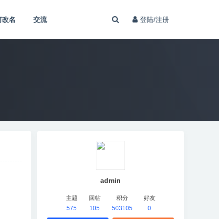
何改名
交流
登陆/注册
admin
主题
回帖
积分
好友
575
105
503105
0