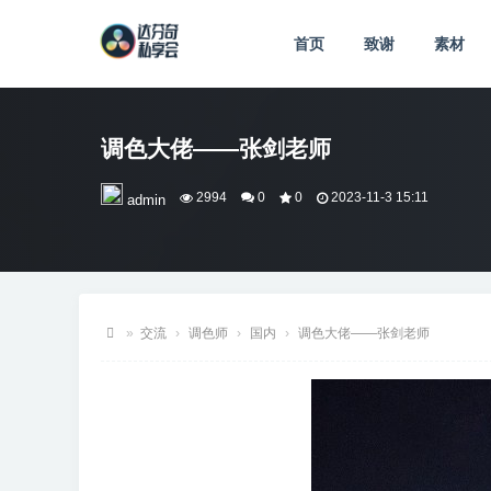
首页
致谢
素材
调色大佬——张剑老师
2994
0
0
2023-11-3 15:11
admin
»
交流
›
调色师
›
国内
›
调色大佬——张剑老师
达
芬
奇
私