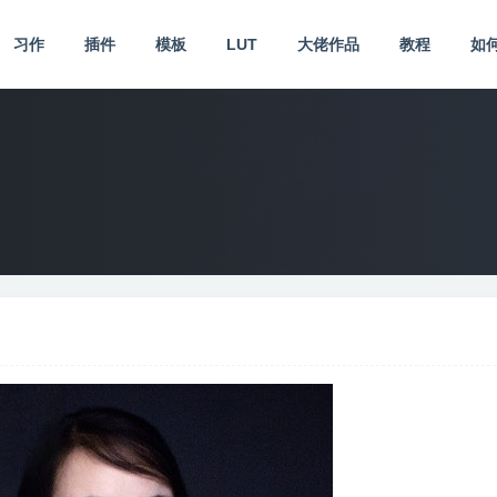
习作
插件
模板
LUT
大佬作品
教程
如