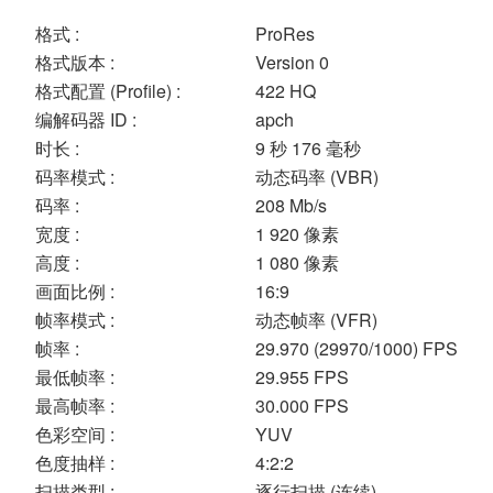
格式 :
ProRes
格式版本 :
Version 0
格式配置 (Profile) :
422 HQ
编解码器 ID :
apch
时长 :
9 秒 176 毫秒
码率模式 :
动态码率 (VBR)
码率 :
208 Mb/s
宽度 :
1 920 像素
高度 :
1 080 像素
画面比例 :
16:9
帧率模式 :
动态帧率 (VFR)
帧率 :
29.970 (29970/1000) FPS
最低帧率 :
29.955 FPS
最高帧率 :
30.000 FPS
色彩空间 :
YUV
色度抽样 :
4:2:2
扫描类型 :
逐行扫描 (连续)