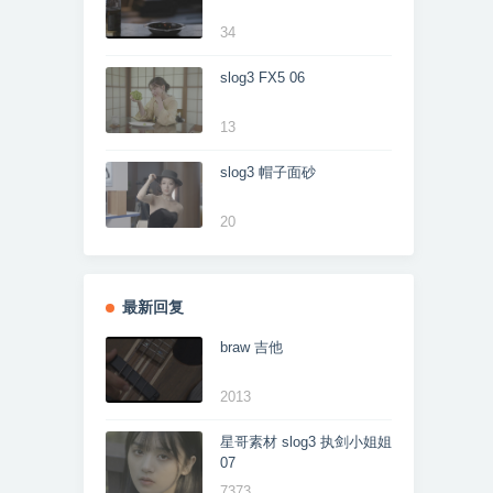
34
slog3 FX5 06
13
slog3 帽子面砂
20
最新回复
braw 吉他
2013
星哥素材 slog3 执剑小姐姐
07
7373