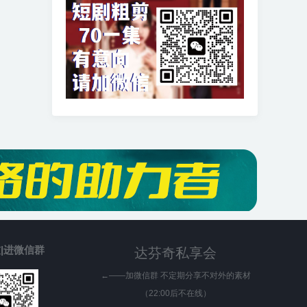
|进微信群
达芬奇私享会
←——加微信群 不定期分享不对外的素材
（22:00后不在线）