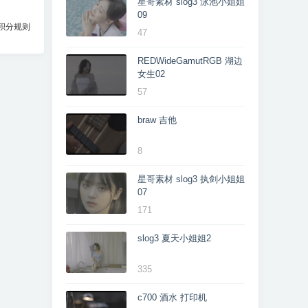
星哥素材 slog3 泳池小姐姐
09
积分规则
47
REDWideGamutRGB 湖边
女生02
57
braw 吉他
8
星哥素材 slog3 执剑小姐姐
07
171
slog3 夏天小姐姐2
335
c700 酒水 打印机