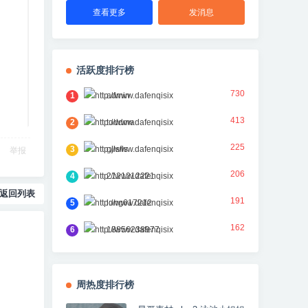
查看更多
发消息
活跃度排行榜
730
1
admin
413
2
toddma
225
3
gjlsfls
举报
206
4
2121212221
返回列表
191
5
long617212
162
6
18856238977
周热度排行榜