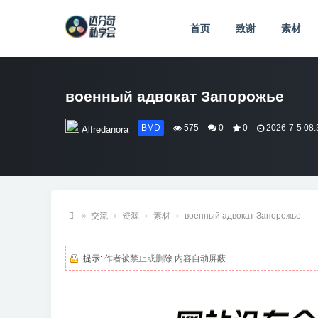
首页
致谢
素材
военный адвокат Запорожье
BMD
575
0
0
2026-7-5 08:
Alfredanora
»
交流
›
资源
›
素材
›
военный адвокат Запорожье
达
芬
提示:
作者被禁止或删除 内容自动屏蔽
奇
私