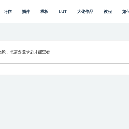
习作
插件
模板
LUT
大佬作品
教程
如
抱歉，您需要登录后才能查看