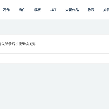
习作
插件
模板
LUT
大佬作品
教程
如
请先登录后才能继续浏览