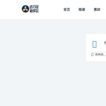
首页
致谢
素材
请稍候...