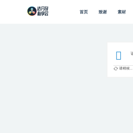
首页
致谢
素材
请稍候...