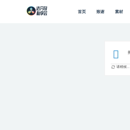
首页
致谢
素材
请稍候...