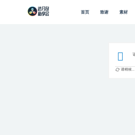
首页
致谢
素材
请稍候...