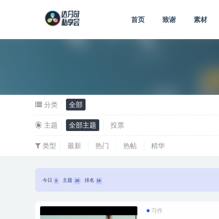
首页
致谢
素材
分类
全部
主题
全部主题
投票
类型
最新
热门
热帖
精华
今日
主题
排名
0
20
15
习作