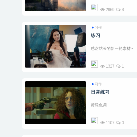
2969
8
习作
练习
感谢站长的新一轮素材~
1327
1
习作
日常练习
黄绿色调
1107
0