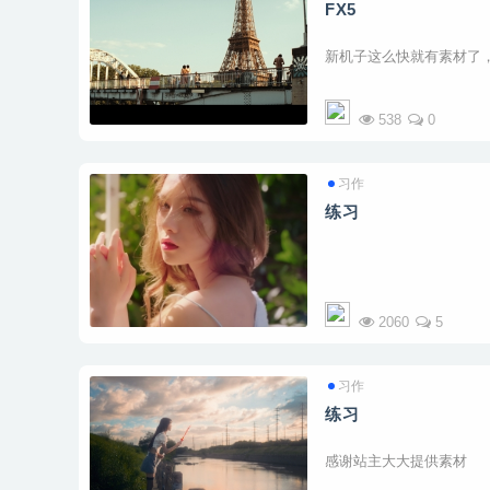
FX5
新机子这么快就有素材了
538
0
习作
练习
2060
5
习作
练习
感谢站主大大提供素材