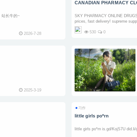
CANADIAN PHARMACY CLON
，站长牛的~
SKY PHARMACY ONLINE DRUGSTORE
prices, fast delivery! supreme sup
Pharmacy, Guaranteed Fl ...
530
0
2026-7-28
2025-3-19
习作
little girls po*rn
little girls po*rn is.