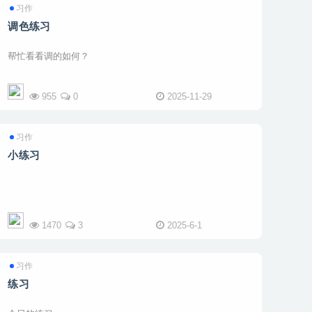
习作
调色练习
帮忙看看调的如何？
955
0
2025-11-29
习作
小练习
1470
3
2025-6-1
习作
练习