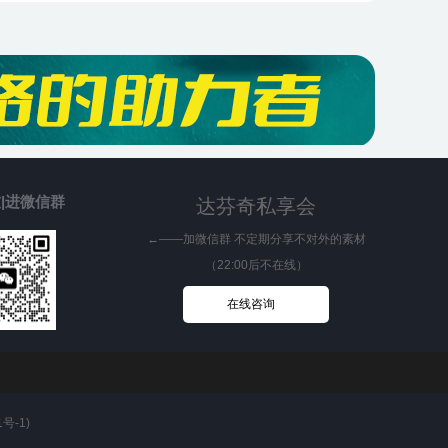
|进微信群
达芬奇私享会
←——加微信群 不定期分享不对外的素材
（22:00后不在线）
在线咨询
1号-1
)