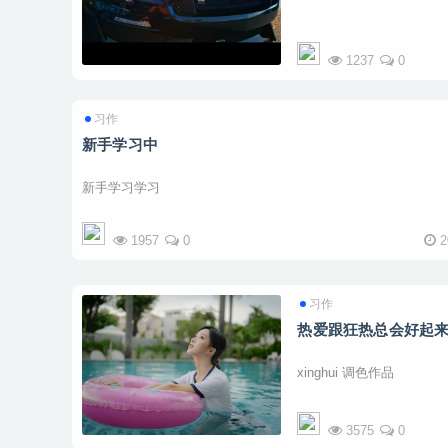
1237
0
习作
新手学习中
新手学习学习
1957
0
2
习作
热爱跟狂热总会好起
xinghui 调色作品
3575
0