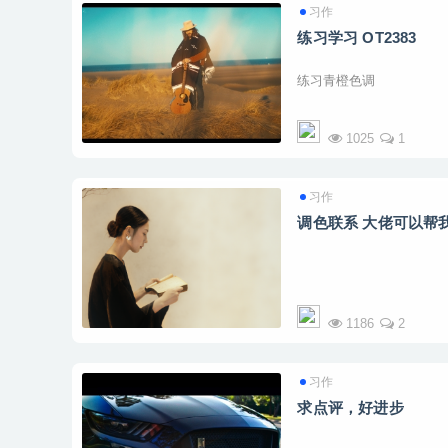
习作
练习学习 OT2383
练习青橙色调
1025
1
习作
调色联系 大佬可以帮
很平 没有电影感
1186
2
习作
求点评，好进步