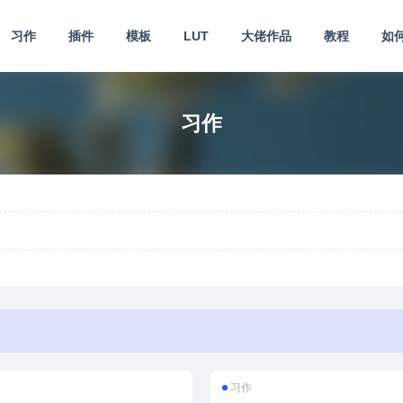
习作
插件
模板
LUT
大佬作品
教程
如
习作
习作