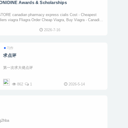
IDINE Awards & Scholarships
 canadian pharmacy express cialis Cost - Cheapest
pliers viagra Fliagra Order Cheap Viagra, Buy Viagra - Canadian
2026-7-16
习作
求点评
第一次求大佬点评
862
1
2026-5-14
gd/KojS7U did.li/g2hba