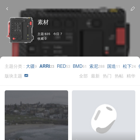
素材
主题 635 今日 7
收藏 0
主题分类 :
大疆
ARRI
RED
BMD
索尼
国造
松下
9
23
53
61
288
11
24
版块主题
全部
最新
热门
热帖
精华