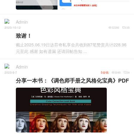
Admin
2023-10-12
32266
118
致谢！
截止2025.06.19日达芬奇私享会共收到87笔赞赏共计228.96
元至此 感谢 如有遗漏 还请回帖告知 ...
Admin
2023-9-7
5金钱
5048
34
分享一本书：《调色师手册之风格化宝典》PDF